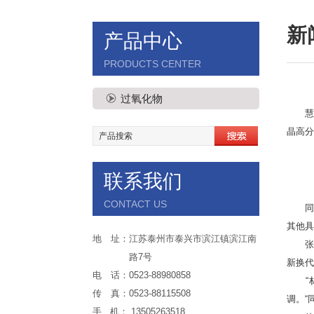
新
产品中心
PRODUCTS CENTER
过氧化物
慧聪塑
晶高分
联系我们
CONTACT US
同时
其他具
地 址：江苏泰州市泰兴市滨江镇滨江南
张亮
路7号
新换代
电 话：0523-88980858
“材
传 真：0523-88115508
调。“
手 机： 13505263518