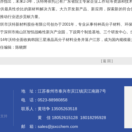
指出，未来2-3年，沃特将依托已有广东省院士专家企业工作站等资源和技
提供最具性价比的新材料解决方案。大力开发新产品、新应用，探索新的符合
推动行业进步贡献力量。
市沃特新材料股份有限公司创办于2001年，专业从事特种高分子材料、环
于深圳市南山区智恒战略性新兴产业园，下设两个制造基地、三个研发中心。
14年沃特全面收购韩国三星液晶高分子材料业务并落户江苏，成为国内规模最
编辑：陈晓辉
[ 返 回 ]
地 址：江苏泰州市泰兴市滨江镇滨江南路7号
电 话：0523-88980858
联系人：黄培争 13505263518
络支持
黄 佳 18052615128 18018295928
邮 箱：
sales@jsxcchem.com