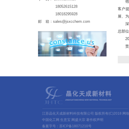
他亦
18052615128
客户
18018295928
展、为
邮 箱：
sales@jsxcchem.com
深圳
总部位
20
责任
江苏晶化天成新材料科技有限公司
版权所有(C)2018 网
中国化工网
生意宝
网盛大宗
著作权声明
备案字号：苏ICP备18071210号