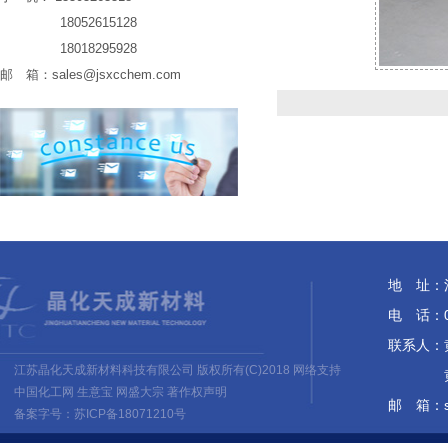
18052615128
18018295928
邮 箱：
sales@jsxcchem.com
地 址：
电 话：05
联系人：黄培
江苏晶化天成新材料科技有限公司
版权所有(C)2018 网络支持
黄 佳 1
中国化工网
生意宝
网盛大宗
著作权声明
邮 箱：
备案字号：苏ICP备18071210号