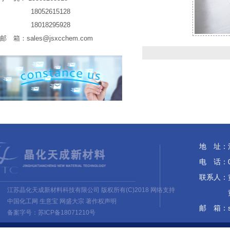
18052615128
18018295928
邮 箱：
sales@jsxcchem.com
地 址：
电 话：05
联系人：黄培
江苏晶化天成新材料科技有限公司
版权所有(C)2018 网络支持
黄 佳 1
中国化工网
生意宝
网盛大宗
著作权声明
邮 箱：
备案字号：苏ICP备18071210号