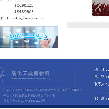
18052615128
18018295928
邮 箱：
sales@jsxcchem.com
地 址：
电 话：05
联系人：黄培
江苏晶化天成新材料科技有限公司
版权所有(C)2018 网络支持
黄 佳 1
中国化工网
生意宝
网盛大宗
著作权声明
邮 箱：
备案字号：苏ICP备18071210号